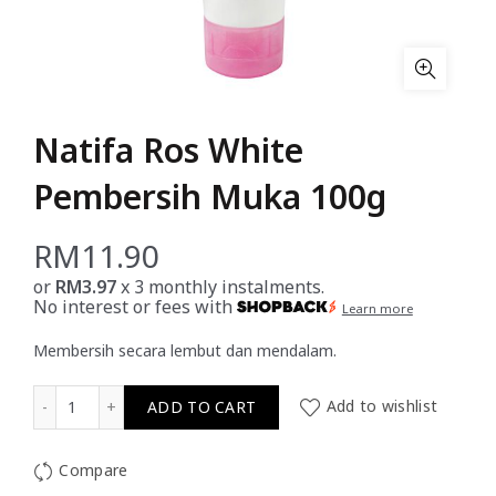
Natifa Ros White
Pembersih Muka 100g
RM
11.90
or
RM3.97
x 3 monthly instalments.
No interest or fees with
Learn more
Membersih secara lembut dan mendalam.
Natifa Ros White Pembersih Muka 100g quantity
ADD TO CART
Add to wishlist
Compare