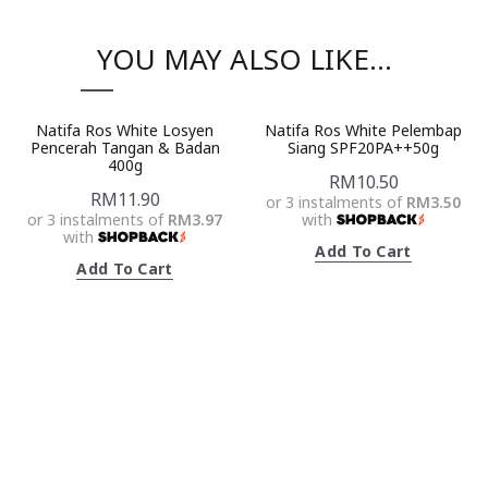
YOU MAY ALSO LIKE…
Natifa Ros White Losyen
Natifa Ros White Pelembap
Pencerah Tangan & Badan
Siang SPF20PA++50g
400g
RM
10.50
RM
11.90
or 3 instalments of
RM3.50
or 3 instalments of
RM3.97
with
with
Add To Cart
Add To Cart